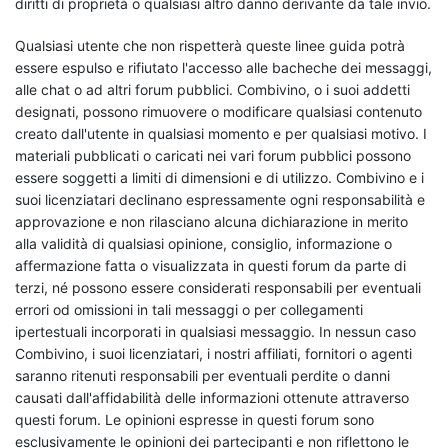
diritti di proprietà o qualsiasi altro danno derivante da tale invio.
Qualsiasi utente che non rispetterà queste linee guida potrà
essere espulso e rifiutato l'accesso alle bacheche dei messaggi,
alle chat o ad altri forum pubblici. Combivino, o i suoi addetti
designati, possono rimuovere o modificare qualsiasi contenuto
creato dall'utente in qualsiasi momento e per qualsiasi motivo. I
materiali pubblicati o caricati nei vari forum pubblici possono
essere soggetti a limiti di dimensioni e di utilizzo. Combivino e i
suoi licenziatari declinano espressamente ogni responsabilità e
approvazione e non rilasciano alcuna dichiarazione in merito
alla validità di qualsiasi opinione, consiglio, informazione o
affermazione fatta o visualizzata in questi forum da parte di
terzi, né possono essere considerati responsabili per eventuali
errori od omissioni in tali messaggi o per collegamenti
ipertestuali incorporati in qualsiasi messaggio. In nessun caso
Combivino, i suoi licenziatari, i nostri affiliati, fornitori o agenti
saranno ritenuti responsabili per eventuali perdite o danni
causati dall'affidabilità delle informazioni ottenute attraverso
questi forum. Le opinioni espresse in questi forum sono
esclusivamente le opinioni dei partecipanti e non riflettono le